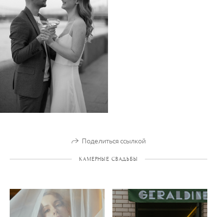
Поделиться ссылкой
КАМЕРНЫЕ СВАДЬБЫ